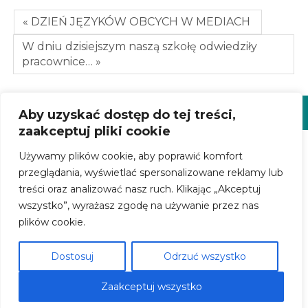
« DZIEŃ JĘZYKÓW OBCYCH W MEDIACH
W dniu dzisiejszym naszą szkołę odwiedziły
pracownice… »
Aby uzyskać dostęp do tej treści,
zaakceptuj pliki cookie
Używamy plików cookie, aby poprawić komfort
LICEUM OGÓLNOKSZTAŁCĄCE Z ODDZIAŁAMI
DWUJĘZYCZNYMI IMIENIA MAŁEGO KSIĘCIA W
przeglądania, wyświetlać spersonalizowane reklamy lub
TARNOBRZEGU
treści oraz analizować nasz ruch. Klikając „Akceptuj
NR KONTA: 42 9434 0002 2001 1000 2655 0002
wszystko”, wyrażasz zgodę na używanie przez nas
ZALOGUJ
plików cookie.
© LICEUM OGÓLNOKSZTAŁCĄCE Z ODDZIAŁAMI
DWUJĘZYCZNYMI IMIENIA MAŁEGO KSIĘCIA W
Dostosuj
Odrzuć wszystko
TARNOBRZEGU 2021
STRONA WYKORZYSTUJE PLIKI COOKIES,
POLITYKA
PRYWATNOŚCI
, REALIZACJA:
LIDERONLINE
Zaakceptuj wszystko
MARKETING GROUP POLSKA